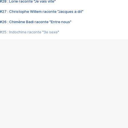
28 : Lorie raconte "Je vais vite"
#27 : Christophe Willem raconte "Jacques a dit"
#26 : Chimène Badi raconte "Entre nous"
#25 : Indochine raconte "3e sexe"
#24 : Zaho raconte "C'est chelou"
#23 : Patrick Bruel raconte "Au café des délices"
#22 : Kyo raconte "Le chemin"
#21 : Nolwenn Leroy raconte "Cassé"
#20 : Patrick Hernandez raconte "Born to be alive"
#19 : Lorie raconte "Près de moi"
#18 : Michael Jones raconte "A nos actes manqués" (avec Jean-Jacque
#17 : Khaled raconte "Aïcha"
#16 : Corneille raconte "Parce qu'on vient de loin"