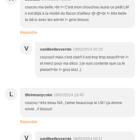
coucou ma belle,<br /> C'est mon chouchou aussi ce petit LM
il est déjà à la moitié du flacon d'ailleur @-@<br /> très belle
ta déco avec tes wd<br /> gros bisous
Répondre
V
vanilleetlesvernis
19/02/2014 20:20
coucou!! mais c'est clair!! il est trop trop beau!!!!<br />
et merci pour ma déco ;) je suis contente que ca te
plaise!!<br /> gros bizz ;)
L
lifeinmanycolor
18/02/2014 19:40
coucou ! très beau NA , j'aime beaucoup le LM ! ça donne
envie ..!! bisous!
Répondre
V
vanilleetlesvernis
18/02/2014 20:11