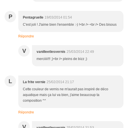
P
Pentagruelle
19/03/2014 01:54
C'est joli ! J'aime bien l'ensemble :-) !<br /> <br /> Des bisous
Répondre
V
vanilleetlesvernis
25/03/2014 22:49
merciiii!!! ;)<br /> pleins de bizz ;)
L
La frite vernie
25/02/2014 21:17
Cette couleur de vernis ne m'aurait pas inspiré de déco
aquatique mais ça lui va bien, j'aime beaucoup ta
composition ^^
Répondre
V
vanilleetlesvernis
25/02/2014 21:53