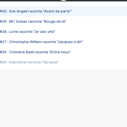
#30 : Eve Angeli raconte "Avant de partir"
#29 : MC Solaar raconte "Bouge de là"
28 : Lorie raconte "Je vais vite"
#27 : Christophe Willem raconte "Jacques a dit"
#26 : Chimène Badi raconte "Entre nous"
#25 : Indochine raconte "3e sexe"
#24 : Zaho raconte "C'est chelou"
#23 : Patrick Bruel raconte "Au café des délices"
#22 : Kyo raconte "Le chemin"
#21 : Nolwenn Leroy raconte "Cassé"
#20 : Patrick Hernandez raconte "Born to be alive"
#19 : Lorie raconte "Près de moi"