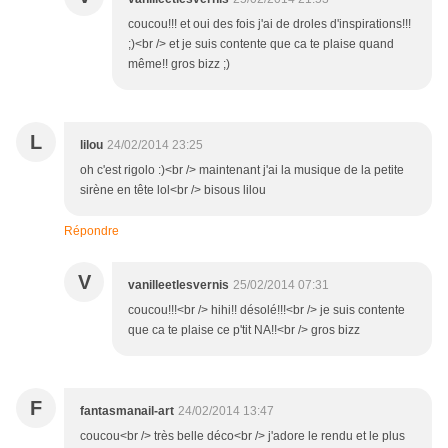
coucou!!! et oui des fois j'ai de droles d'inspirations!!!
;)<br /> et je suis contente que ca te plaise quand
même!! gros bizz ;)
L
lilou
24/02/2014 23:25
oh c'est rigolo :)<br /> maintenant j'ai la musique de la petite
sirène en tête lol<br /> bisous lilou
Répondre
V
vanilleetlesvernis
25/02/2014 07:31
coucou!!!<br /> hihi!! désolé!!!<br /> je suis contente
que ca te plaise ce p'tit NA!!<br /> gros bizz
F
fantasmanail-art
24/02/2014 13:47
coucou<br /> très belle déco<br /> j'adore le rendu et le plus