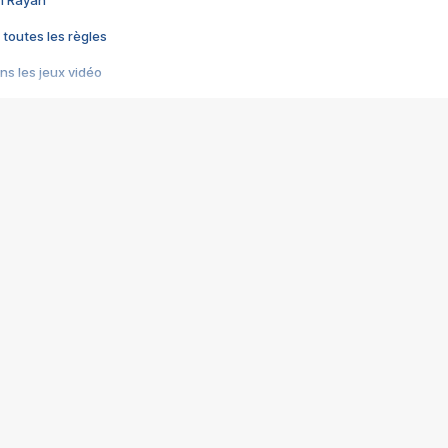
im Rayan
 toutes les règles
s les jeux vidéo
us choquant de Rockstar ? - Le scandale BULLY
e plus moche de Steam
du RÊVE tourne au CAUCHEMAR
pendant 8 heures
it… à tort
umiliés par un jeu vidéo
ire - Final Fantasy 8
ti un empire - Age of Empires
story DOFUS
tard, il crée l'un des pires jeux de tous les temps, MindsEye.