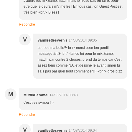
J'adore les mix&amp;match mais je n'ose pas en faire, peut-
être que je devrais m'y mettre ! En tous cas, ton Guest Post est
très bien.<br /> Bises !
Répondre
V
vanilleetlesvernis
14/08/2014 09:05
coucou ma belle!!<br /> merci pour ton gentil
message &lt;3<br /> lance toi pour le mix &amp;
match, par contre 2 choses: prend du temps car c'est
assez long comme NA, et dessine le avant, sinon tu
sais pas par quel bout commencer!! ;)<br /> gros bizz
M
MuffinCaramel
14/08/2014 08:43
c'est tres sympa ! :)
Répondre
V
vanilleetlesvernis
14/08/2014 09:04