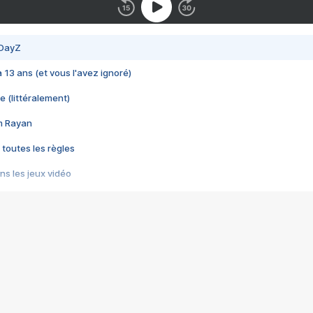
 DayZ
 a 13 ans (et vous l'avez ignoré)
e (littéralement)
im Rayan
 toutes les règles
s les jeux vidéo
us choquant de Rockstar ? - Le scandale BULLY
e plus moche de Steam
du RÊVE tourne au CAUCHEMAR
pendant 8 heures
it… à tort