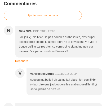
Commentaires
Ajouter un commentaire
N
Nina NPA
19/11/2015 12:10
Joli joli =). Ne t'excuse pas pour les arabesques, c'est super
joli et si c'est ce que tu aimes alors ne te prives pas =P. Moi je
trouve qu'il te va tres bien ce vernis et le stamping noir par
dessus c'est parfait =).<br /> Bisous <3
Répondre
V
vanilleetlesvernis
19/11/2015 21:34
coucou ma belle!! oh ca me fait plaisir ton com!!!<br
/> faut dire que j'adooooore les arabesques!! hihi!! ;)
<br /> pleins de bizz <3