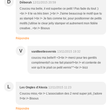
D
Déborah
12/11/2015 20:59
Coucou ma belle, il est superbe ce petit ! Pas fade du tout :)
<br /> Il te va très bien ;)<br /> J'aime beaucoup le motif que tu
as stampé !<br /> Je fais comme toi, pour positionner de petits
motifs j'utilise le clear jelly stamper et autrement mon fidèle
creative...<br /> Bisous
Répondre
V
vanilleetlesvernis
13/11/2015 19:32
coucou ma belle!!! <3<br /> merci pour tes gentils
compliments!! ca me fait plaisir!!<br /> et contente de
voir qu'il te plait ce petit vernis^^<br /> bizz
L
Les Ongles d'Alexia
12/11/2015 11:23
Coucou miss,<br /> L'association des 2 rend super joli, j'adore
!!<br /> Bisous
Répondre