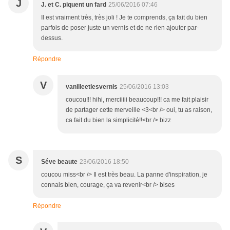
J
J. et C. piquent un fard
25/06/2016 07:46
Il est vraiment très, très joli ! Je te comprends, ça fait du bien
parfois de poser juste un vernis et de ne rien ajouter par-
dessus.
Répondre
V
vanilleetlesvernis
25/06/2016 13:03
coucou!!! hihi, merciiiii beaucoup!!! ca me fait plaisir
de partager cette merveille <3<br /> oui, tu as raison,
ca fait du bien la simplicité!!<br /> bizz
S
Séve beaute
23/06/2016 18:50
coucou miss<br /> Il est très beau. La panne d'inspiration, je
connais bien, courage, ça va revenir<br /> bises
Répondre