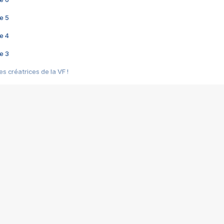
e 5
e 4
e 3
s créatrices de la VF !
e 2
e 1
e Mektoub My Love arrive enfin ! Rencontre avec Shaïn Boumedine et Sal
i : après Toni en famille
elle réalise le bouleversant Dites lui que je l'aime
ais ! Rencontre autour de Vie privée de Rebecca Zlotowski
 de Marguerite, Grave... Rencontre avec Ella Rumpf
 Les Rêveurs, un film intime sur la santé mentale