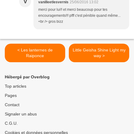
V
vanilleetlesvernis
25/06/2016 13:02
merci pour lui!! et merci beaucoup pour tes
encouragements!!! pfff c'est pénible quand même...
<br /> gros bizz
< Les lanternes de
Little Geisha Shine Light my
Raiponce
way >
Hébergé par Overblog
Top articles
Pages
Contact
Signaler un abus
C.G.U.
Cookies et données personnelles