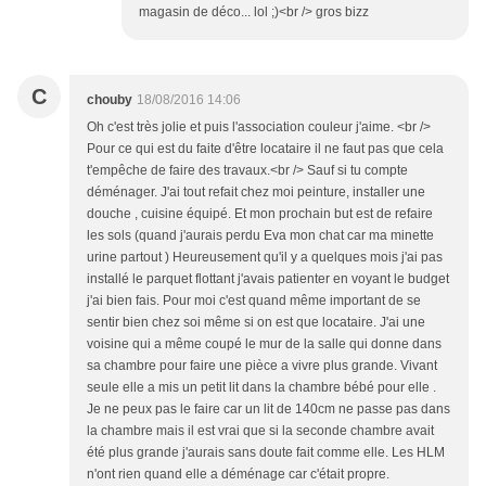
magasin de déco... lol ;)<br /> gros bizz
C
chouby
18/08/2016 14:06
Oh c'est très jolie et puis l'association couleur j'aime. <br />
Pour ce qui est du faite d'être locataire il ne faut pas que cela
t'empêche de faire des travaux.<br /> Sauf si tu compte
déménager. J'ai tout refait chez moi peinture, installer une
douche , cuisine équipé. Et mon prochain but est de refaire
les sols (quand j'aurais perdu Eva mon chat car ma minette
urine partout ) Heureusement qu'il y a quelques mois j'ai pas
installé le parquet flottant j'avais patienter en voyant le budget
j'ai bien fais. Pour moi c'est quand même important de se
sentir bien chez soi même si on est que locataire. J'ai une
voisine qui a même coupé le mur de la salle qui donne dans
sa chambre pour faire une pièce a vivre plus grande. Vivant
seule elle a mis un petit lit dans la chambre bébé pour elle .
Je ne peux pas le faire car un lit de 140cm ne passe pas dans
la chambre mais il est vrai que si la seconde chambre avait
été plus grande j'aurais sans doute fait comme elle. Les HLM
n'ont rien quand elle a déménage car c'était propre.