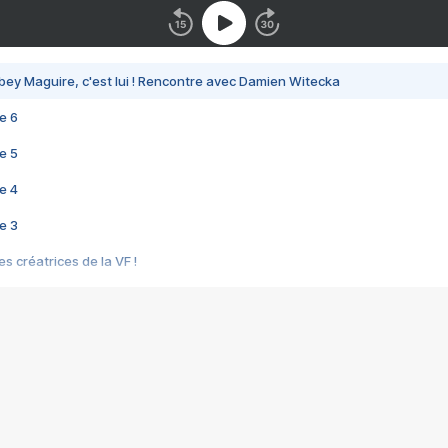
bey Maguire, c'est lui ! Rencontre avec Damien Witecka
e 6
e 5
e 4
e 3
s créatrices de la VF !
e 2
e 1
e Mektoub My Love arrive enfin ! Rencontre avec Shaïn Boumedine et Sal
i : après Toni en famille
elle réalise le bouleversant Dites lui que je l'aime