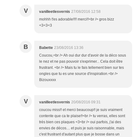
V
vanilleetlesvernis
27/08/2016 12:58
mohhh t'es adorable!!!! merci!!<br /> gros bizz
<3<3<3
B
Babette
23/08/2016 13:36
Coucou,<br /> Ah oui dur dur d'avoir de la déco sous
le nez et ne pas pouvoir s'exprimer... Cela doit être
frustrant. <br /> Mais tu le fais tellement bien sur tes
ongles que tu es une source d'inspiration.<br />
Bizouxxxx
V
vanilleetlesvernis
20/08/2016 09:31
coucou miss!! et merci beaucoup!! je suis vraiment
contente que ca te plaise!!<br /> tu verras, elles sont
trés bien ces plaques <3<br /> oui parfois, j'ai des
envies de décos.... et puis je suis raisonnable, mais
c'est frustrant d'autant plus que je bosse dans un