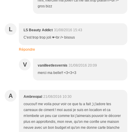
hihi, merciiiii ma jolie!! ca me fait trop plaisir!!!<br />
gros bizz
L
LS Beauty Addict
31/08/2016 15:43
C'est trop trop joli ♥<br /> bisous
Répondre
V
vanilleetlesvernis
31/08/2016 20:09
merci ma belle!! <3<3<3
A
Ambreopal
21/08/2016 10:30
coucou!! me voila pour voir ce que tu a fait ;) j'adore tes
carreaux de ciment ! moi aussi je suis en location et ca
m'embete un peu car comme toi j'aimerais pouvoir le décorer
plus en approfondis, mon reve, qu'on me confie une maison
neuve avec un bon budget et qu'on me donne carte blanche