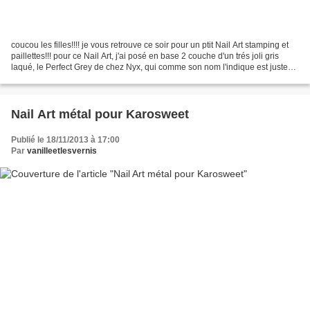
coucou les filles!!!! je vous retrouve ce soir pour un ptit Nail Art stamping et
paillettes!!! pour ce Nail Art, j'ai posé en base 2 couche d'un trés joli gris
laqué, le Perfect Grey de chez Nyx, qui comme son nom l'indique est juste
parfait!! ;) puis...
Nail Art métal pour Karosweet
Publié le 18/11/2013 à 17:00
Par
vanilleetlesvernis