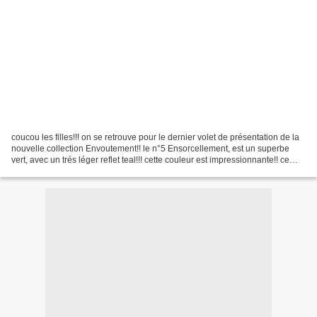
coucou les filles!!! on se retrouve pour le dernier volet de présentation de la
nouvelle collection Envoutement!! le n°5 Ensorcellement, est un superbe
vert, avec un trés léger reflet teal!!! cette couleur est impressionnante!! ce
vernis est également...