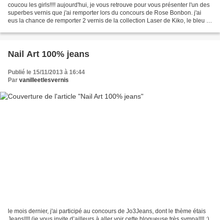
coucou les girls!!!! aujourd'hui, je vous retrouve pour vous présenter l'un des
superbes vernis que j'ai remporter lors du concours de Rose Bonbon. j'ai
eus la chance de remporter 2 vernis de la collection Laser de Kiko, le bleu et
le violet!! je vous...
Nail Art 100% jeans
Publié le 15/11/2013 à 16:44
Par
vanilleetlesvernis
le mois dernier, j'ai participé au concours de Jo3Jeans, dont le thème étais
Jeans!!!! (je vous invite d’ailleurs à aller voir cette blogueuse très sympa!!!! ;)