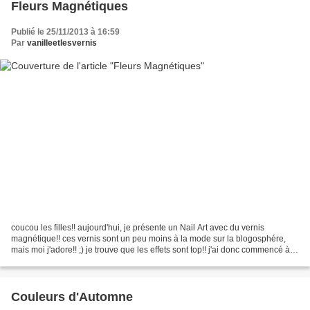
Fleurs Magnétiques
Publié le 25/11/2013 à 16:59
Par
vanilleetlesvernis
coucou les filles!! aujourd'hui, je présente un Nail Art avec du vernis
magnétique!! ces vernis sont un peu moins à la mode sur la blogosphére,
mais moi j'adore!! ;) je trouve que les effets sont top!! j'ai donc commencé à
poser ma base protectrice, puis,...
Couleurs d'Automne