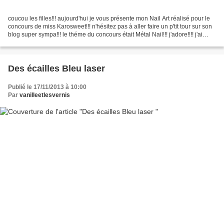
coucou les filles!!! aujourd'hui je vous présente mon Nail Art réalisé pour le
concours de miss Karosweet!!! n'hésitez pas à aller faire un p'tit tour sur son
blog super sympa!!! le théme du concours était Métal Nail!!! j'adore!!!! j'ai
décidé de faire...
Des écailles Bleu laser
Publié le 17/11/2013 à 10:00
Par
vanilleetlesvernis