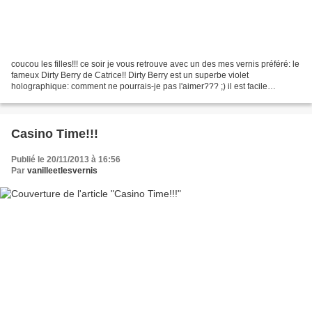
coucou les filles!!! ce soir je vous retrouve avec un des mes vernis préféré: le
fameux Dirty Berry de Catrice!! Dirty Berry est un superbe violet
holographique: comment ne pourrais-je pas l'aimer??? ;) il est facile
d'application et opaque en 2 couches....
Casino Time!!!
Publié le 20/11/2013 à 16:56
Par
vanilleetlesvernis