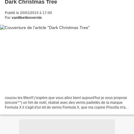
Dark Christmas Tree
Publié le 20/01/2015 à 17:00
Par
vanilleetlesvernis
coucou les filles!!! j’espère que vous allez bien! aujourd'hui je vous propose
(encore^^) un NA de noël, réalisé avec des vernis pailletés de la marque
Formula X il s'agit d'un kit de vernis Formula X, que ma copine Priscilla m'a
offert pour mon anniversaire,...