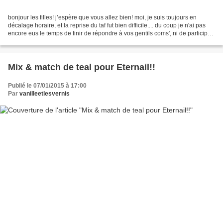
bonjour les filles! j’espère que vous allez bien! moi, je suis toujours en
décalage horaire, et la reprise du taf fut bien difficile.... du coup je n'ai pas
encore eus le temps de finir de répondre à vos gentils coms', ni de participer
aux derniers complots...
Mix & match de teal pour Eternail!!
Publié le 07/01/2015 à 17:00
Par
vanilleetlesvernis