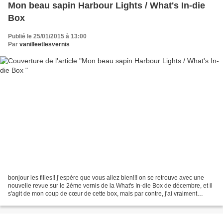
Mon beau sapin Harbour Lights / What's In-die
Box
Publié le 25/01/2015 à 13:00
Par
vanilleetlesvernis
bonjour les filles!! j’espère que vous allez bien!!! on se retrouve avec une
nouvelle revue sur le 2éme vernis de la What's In-die Box de décembre, et il
s'agit de mon coup de cœur de cette box, mais par contre, j'ai vraiment
galéré à le photographier!!...