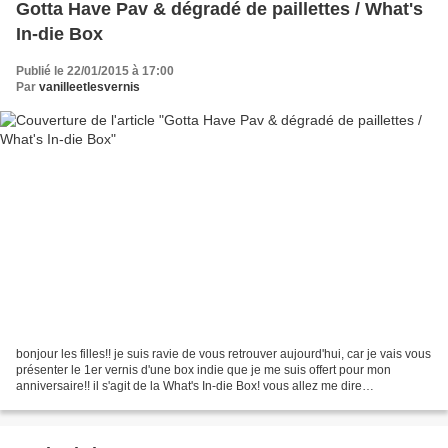
Gotta Have Pav & dégradé de paillettes / What's
In-die Box
Publié le 22/01/2015 à 17:00
Par
vanilleetlesvernis
bonjour les filles!! je suis ravie de vous retrouver aujourd'hui, car je vais vous
présenter le 1er vernis d'une box indie que je me suis offert pour mon
anniversaire!! il s'agit de la What's In-die Box! vous allez me dire
késako????!!!! il s'agit en...