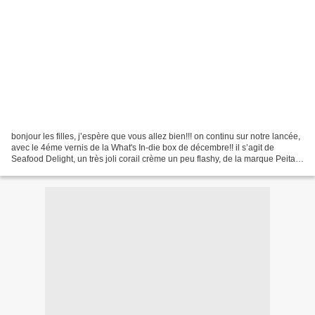
bonjour les filles, j’espère que vous allez bien!!! on continu sur notre lancée,
avec le 4éme vernis de la What's In-die box de décembre!! il s’agit de
Seafood Delight, un très joli corail crème un peu flashy, de la marque Peita's
Polish, toujours une...