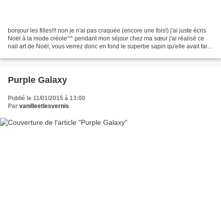
bonjour les filles!!! non je n'ai pas craquée (encore une fois!) j'ai juste écris
Noël à la mode créole^^ pendant mon séjour chez ma sœur j'ai réalisé ce
nail art de Noël, vous verrez donc en fond le superbe sapin qu'elle avait fait
à l'occasion, mais...
Purple Galaxy
Publié le 11/01/2015 à 13:00
Par
vanilleetlesvernis