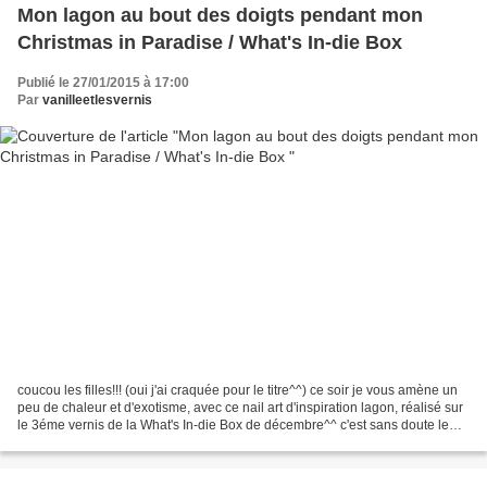
Mon lagon au bout des doigts pendant mon
Christmas in Paradise / What's In-die Box
Publié le 27/01/2015 à 17:00
Par
vanilleetlesvernis
coucou les filles!!! (oui j'ai craquée pour le titre^^) ce soir je vous amène un
peu de chaleur et d'exotisme, avec ce nail art d'inspiration lagon, réalisé sur
le 3éme vernis de la What's In-die Box de décembre^^ c'est sans doute le
vernis que j'attendais...