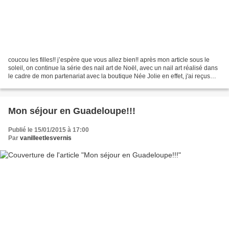
coucou les filles!! j’espère que vous allez bien!! après mon article sous le
soleil, on continue la série des nail art de Noël, avec un nail art réalisé dans
le cadre de mon partenariat avec la boutique Née Jolie en effet, j'ai reçus
dernièrement d'adorables...
Mon séjour en Guadeloupe!!!
Publié le 15/01/2015 à 17:00
Par
vanilleetlesvernis