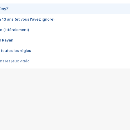
 DayZ
 a 13 ans (et vous l'avez ignoré)
e (littéralement)
im Rayan
 toutes les règles
s les jeux vidéo
us choquant de Rockstar ? - Le scandale BULLY
e plus moche de Steam
du RÊVE tourne au CAUCHEMAR
pendant 8 heures
it… à tort
umiliés par un jeu vidéo