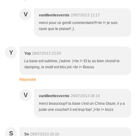
V
vanilleetlesvernis
29/07/2013 12:17
merci pour ce gentil commentaire!!!<br /> je suis
ravie que te plaise!! ;)
Y
Yop
28/07/2013 23:03
La base est sublime, j'adore :)<br /> Et tu as bien choisit le
stamping, le motif est très joli.<br /> Bisous
Répondre
V
vanilleetlesvernis
29/07/2013 08:19
merci beaucoup!! la base c'est un China Glaze, il y a
juste une couche!! il est trop top! ;)<br /> bizzz
S
So
28/07/2013 16:16